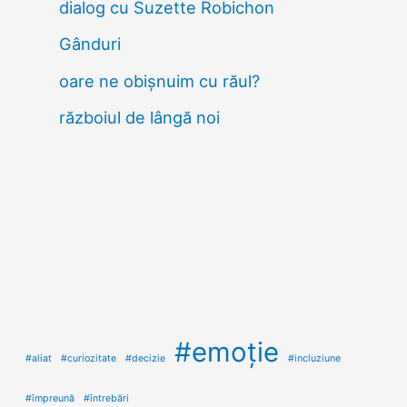
dialog cu Suzette Robichon
Gânduri
oare ne obișnuim cu răul?
războiul de lângă noi
#emoţie
#aliat
#curiozitate
#decizie
#incluziune
#ȋmpreună
#ȋntrebări