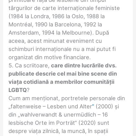
târgurilor de carte internaționale feministe
(1984 la Londra, 1986 la Oslo, 1988 la
Montréal, 1990 la Barcelona, 1992 la
Amsterdam, 1994 la Melbourne). După
aceea, acest minunat eveniment cu
schimburi internaționale nu a mai putut fi
organizat din motive financiare.
5. Ca scriitoare,
care dintre lucrările dvs.
publicate descrie cel mai bine scene din
viața cotidiană a membrilor comunității
LGBTQ
?
Cum am menționat, portretele personale din
„faltenweise – Lesben und Alter
”
(2000) și
din „wahlverwandt & unermüdlich – 16
lesbische Orte im Porträt“ (2020) sunt
despre viața zilnică, la muncă, în spații