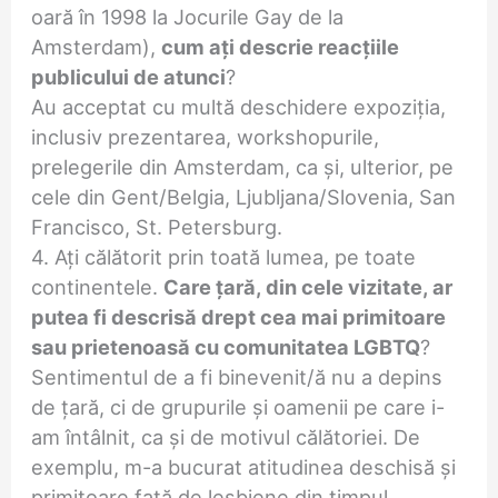
oară în 1998 la Jocurile Gay de la
Amsterdam),
cum ați descrie reacțiile
publicului de atunci
?
Au acceptat cu multă deschidere expoziția,
inclusiv prezentarea, workshopurile,
prelegerile din Amsterdam, ca și, ulterior, pe
cele din Gent/Belgia, Ljubljana/Slovenia, San
Francisco, St. Petersburg.
4. Ați călătorit prin toată lumea, pe toate
continentele.
Care țară, din cele vizitate, ar
putea fi descrisă drept cea mai primitoare
sau prietenoasă cu comunitatea LGBTQ
?
Sentimentul de a fi binevenit/ă nu a depins
de țară, ci de grupurile și oamenii pe care i-
am întâlnit, ca și de motivul călătoriei. De
exemplu, m-a bucurat atitudinea deschisă și
primitoare față de lesbiene din timpul