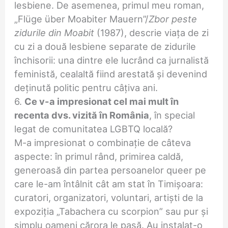
lesbiene. De asemenea, primul meu roman,
„Flüge über Moabiter Mauern”/
Zbor peste
zidurile din Moabit
(1987), descrie viața de zi
cu zi a două lesbiene separate de zidurile
închisorii: una dintre ele lucrând ca jurnalistă
feministă, cealaltă fiind arestată și devenind
deținută politic pentru câțiva ani.
6.
Ce v-a impresionat cel mai mult în
recenta dvs. vizită în România
, în special
legat de comunitatea LGBTQ locală?
M-a impresionat o combinație de câteva
aspecte: în primul rând, primirea caldă,
generoasă din partea persoanelor queer pe
care le-am întâlnit cât am stat în Timișoara:
curatori, organizatori, voluntari, artiști de la
expoziția „Tabachera cu scorpion” sau pur și
simplu oameni cărora le pasă. Au instalat-o