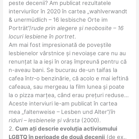
peste decenii? Am publicat rezultatele
interviurilor în 2020 în cartea „wahlverwandt
& unermüdlich – 16 lesbische Orte im
Porträt“/
rude prin alegere și neobosite – 16
locuri lesbiene în portret
.
Am mai fost impresionată de poveștile
lesbienelor vârstnice și nevoiașe care nu au
renunțat la a ieși în oraș împreună pentru că
n-aveau bani. Se bucurau de-un taifas la
cafea într-o benzinărie, că acolo e mai ieftină
cafeaua, sau mergeau la film lunea și poate
la o pizza marțea, când erau prețuri reduse…
Aceste interviuri le-am publicat în cartea
mea „faltenweise – Lesben und Alter“/
în
riduri – lesbienele și vârsta
(2000).
2.
Cum ați descrie evoluția activismului
LGBTQ în perioade de două decenii
(de ex.,