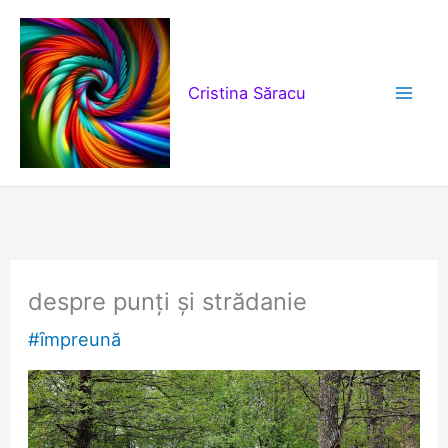
Skip
to
content
Cristina Săracu
despre punți şi strădanie
#ȋmpreună