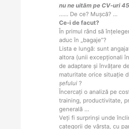
nu ne uităm pe CV-uri 4
…… De ce? Muşcă? …
Ce-i de facut?
În primul rând să înțeleg
aduc ȋn „bagaje”?
Lista e lungă: sunt angajaț
altora (unii excepționali ȋ
de adaptare şi învățare d
maturitate orice situație di
șefului
?
Încercați o analiză pe cos
training, productivitate, 
generală …
Veți fi surprinși unde înc
categorii de vârsta, cu par