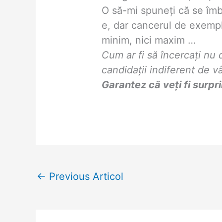
O să-mi spuneți că se îm
e, dar cancerul de exemplu
minim, nici maxim …
Cum ar fi să încercați nu 
candidații indiferent de v
Garantez că veți fi surpr
←
Previous Articol