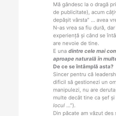
Mă gândesc la o dragă prie
de publicitate), acum câți
depășit vârsta” … avea vr
N-as vrea sa fiu dură, da
experiență şi când se în
are nevoie de tine.
E una
dintre cele mai co
aproape natural
ă
ȋn mult
De ce se întâmplă asta?
Sincer pentru că leadersh
dificil să gestionezi un 
manipulezi, nu are deruta 
multe decât tine ca șef ş
locul
…”).
Din păcate am văzut des şi