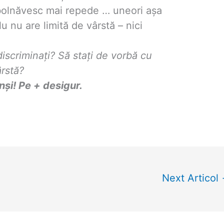
bolnăvesc mai repede … uneori așa
 nu are limită de vârstă – nici
discriminați? Să stați de vorbă cu
ârstă?
inși! Pe + desigur.
Next Articol