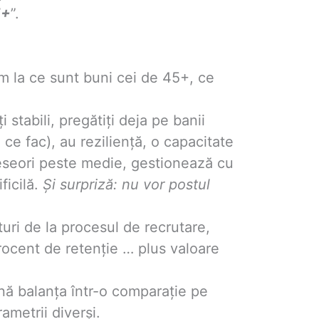
5+
”.
em la ce sunt buni cei de 45+, ce
i stabili, pregătiți deja pe banii
n ce fac), au reziliență, o capacitate
eseori peste medie, gestionează cu
ficilă.
Şi surpriz
ă: nu vor postul
turi de la procesul de recrutare,
procent de retenție … plus valoare
lină balanța într-o comparație pe
ametrii diverși.