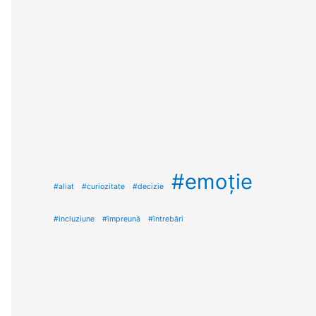
#emoţie
#aliat
#curiozitate
#decizie
#incluziune
#ȋmpreună
#ȋntrebări