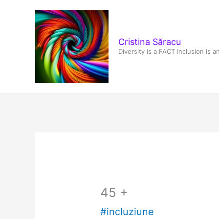
Skip
to
content
Cristina Săracu
Diversity is a FACT Inclusion is 
45 +
#incluziune