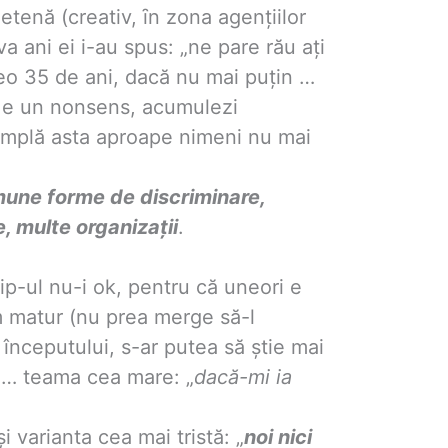
tenă (creativ, ȋn zona agențiilor
va ani ei i-au spus: „ne pare rău ați
eo 35 de ani, dacă nu mai puțin …
r e un nonsens, acumulezi
tâmplă asta aproape nimeni nu mai
mune forme de discriminare,
e, multe organizații
.
ip-ul nu-i ok, pentru că uneori e
om matur (nu prea merge să-l
începutului, s-ar putea să știe mai
i … teama cea mare: „
dacă-mi ia
 varianta cea mai tristă: „
noi nici