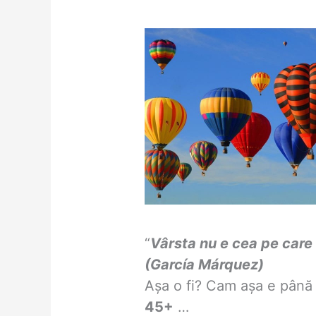
“
Vârsta nu e cea pe care 
(García Márquez)
Așa o fi? Cam așa e până c
45+
…